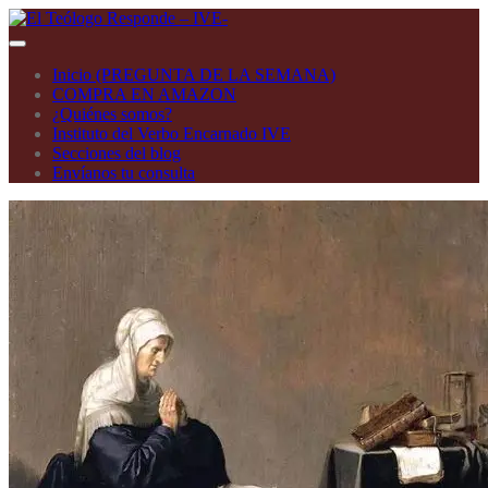
Skip
to
Toggle
main
navigation
Inicio (PREGUNTA DE LA SEMANA)
content
COMPRA EN AMAZON
¿Quiénes somos?
Instituto del Verbo Encarnado IVE
Secciones del blog
Envíanos tu consulta