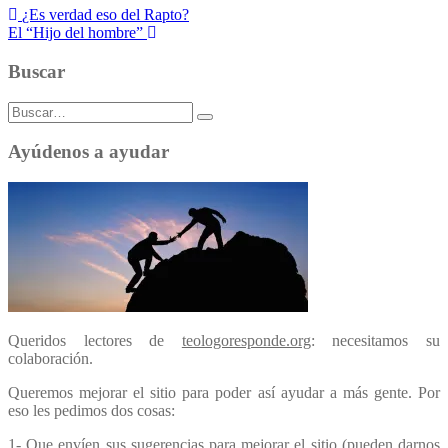
Navegación
¿Es verdad eso del Rapto?
El “Hijo del hombre”
de
entradas
Buscar
Buscar:
Ayúdenos a ayudar
Queridos lectores de
teologoresponde.org
: necesitamos su
colaboración.
Queremos mejorar el sitio para poder así ayudar a más gente. Por
eso les pedimos dos cosas:
1- Que envíen sus sugerencias para mejorar el sitio (pueden darnos