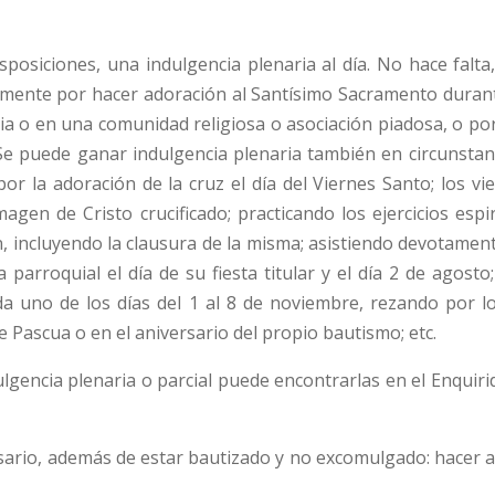
sposiciones, una indulgencia plenaria al día. No hace falta,
amente por hacer adoración al Santísimo Sacramento durant
lia o en una comunidad religiosa o asociación piadosa, o po
c. Se puede ganar indulgencia plenaria también en circunsta
por la adoración de la cruz el día del Viernes Santo; los 
gen de Cristo crucificado; practicando los ejercicios esp
, incluyendo la clausura de la misma; asistiendo devotame
a parroquial el día de su fiesta titular y el día 2 de agosto
 uno de los días del 1 al 8 de noviembre, rezando por los
 Pascua o en el aniversario del propio bautismo; etc.
ulgencia plenaria o parcial puede encontrarlas en el Enqui
sario, además de estar bautizado y no excomulgado: hacer a