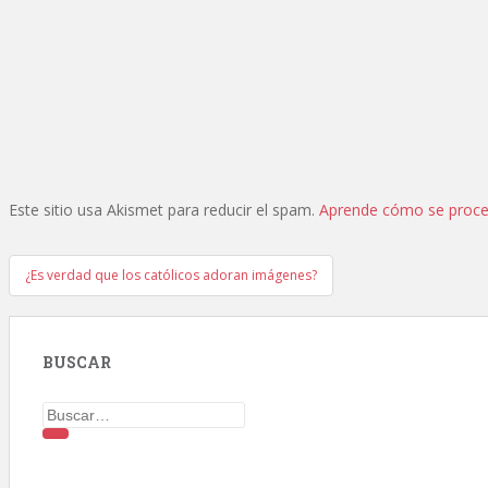
Este sitio usa Akismet para reducir el spam.
Aprende cómo se proces
Navegación
¿Es verdad que los católicos adoran imágenes?
de
entradas
BUSCAR
Buscar: