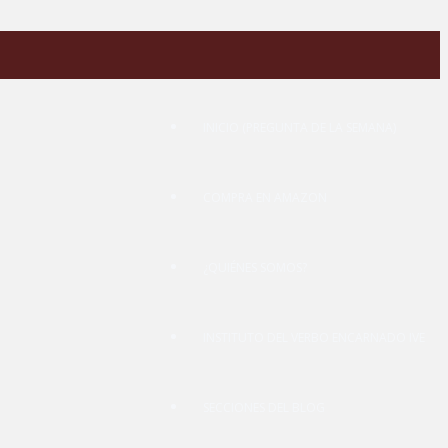
INICIO (PREGUNTA DE LA SEMANA)
COMPRA EN AMAZON
¿QUIÉNES SOMOS?
INSTITUTO DEL VERBO ENCARNADO IVE
SECCIONES DEL BLOG