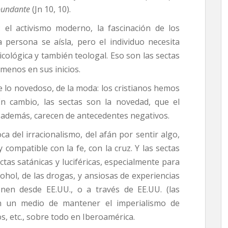
bundante
(Jn 10, 10).
s: el activismo moderno, la fascinación de los
a persona se aísla, pero el individuo necesita
cológica y también teologal. Eso son las sectas
 menos en sus inicios.
de lo novedoso, de la moda: los cristianos hemos
 En cambio, las sectas son la novedad, que el
, además, carecen de antecedentes negativos.
a del irracionalismo, del afán por sentir algo,
 compatible con la fe, con la cruz. Y las sectas
ctas satánicas y luciféricas, especialmente para
cohol, de las drogas, y ansiosas de experiencias
enen desde EE.UU., o a través de EE.UU. (las
son un medio de mantener el imperialismo de
, etc., sobre todo en Iberoamérica.