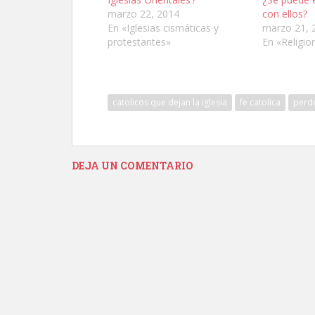
marzo 22, 2014
con ellos?
En «Iglesias cismáticas y
marzo 21, 
protestantes»
En «Religio
catolicos que dejan la iglesia
fe catolica
perde
DEJA UN COMENTARIO