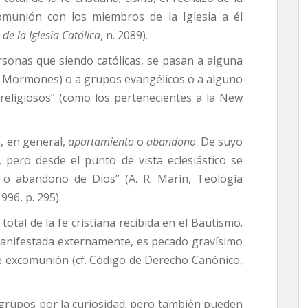
comunión con los miembros de la Iglesia a él
de la Iglesia Católica
, n. 2089).
ersonas que siendo católicas, se pasan a alguna
á, Mormones) o a grupos evangélicos o a alguno
religiosos” (como los pertenecientes a la New
a, en general,
apartamiento
o
abandono
. De suyo
, pero desde el punto de vista eclesiástico se
o o abandono de Dios” (A. R. Marín, Teología
996, p. 295).
total de la fe cristiana recibida en el Bautismo.
manifestada externamente, es pecado gravísimo
de excomunión (cf. Código de Derecho Canónico,
y grupos por la curiosidad; pero también pueden