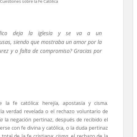
Cuestiones sobre la Fe Católica
lico deja la iglesia y se va a un
ausas, siendo que mostraba un amor por la
durez y o falta de compromiso?
Gracias por
la fe católica: herejía, apostasía y cisma.
a verdad revelada o el rechazo voluntario de
ía
la negación pertinaz, después de recibido el
se con fe divina y católica, o la duda pertinaz
total de la fe cristiana;
cisma
, el rechazo de la