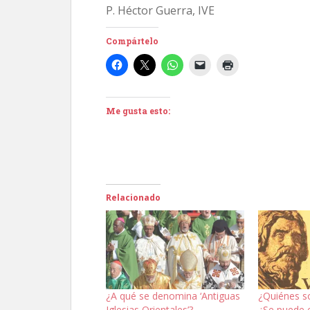
P. Héctor Guerra, IVE
Compártelo
Me gusta esto:
Relacionado
¿A qué se denomina ‘Antiguas
¿Quiénes s
Iglesias Orientales’?
¿Se puede e