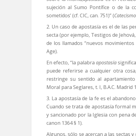
sujeción al Sumo Pontífice o de la 
sometidos’ (cf. CIC, can. 751)” (
Catecismo 
2. Un caso de apostasía es el de las p
secta (por ejemplo, Testigos de Jehov
de los llamados “nuevos movimientos 
Age).
En efecto, “la palabra
apostasía
signific
puede referirse a cualquier otra cosa
restringe su sentido al apartamient
Moral para Seglares, t. I, B.A.C. Madrid 1
3. La apostasía de la fe es el abandono 
Cuando se trata de apostasía formal 
y sancionado por la Iglesia con pena 
canon 1364 § 1).
Algunos, sólo se acercan a las sectas 