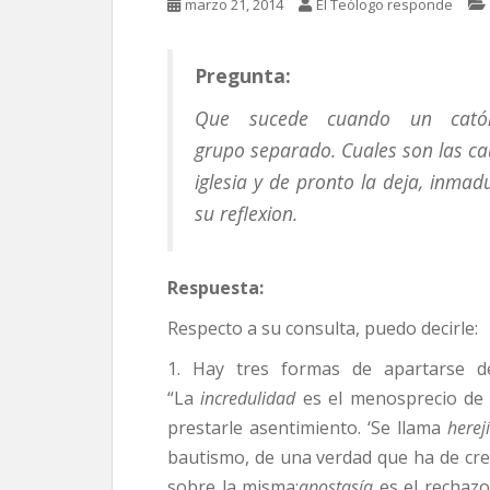
marzo 21, 2014
El Teólogo responde
Pregunta:
Que sucede cuando un cató
grupo
separado.
Cuales son las c
iglesia y de pronto la deja, inma
su reflexion.
Respuesta:
Respecto a su consulta, puedo decirle:
1. Hay tres formas de apartarse de 
“La
incredulidad
es el menosprecio de l
prestarle asentimiento. ‘Se llama
herej
bautismo, de una verdad que ha de creer
sobre la misma;
apostasía
es el rechazo 