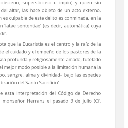
(obsceno, supersticioso e impío) y quien sin
 del altar, las hace objeto de un acto externo,
n es culpable de este delito es conminada, en la
n ‘latae sententiae’ (es decir, automática) cuya
de’.
a que la Eucaristía es el centro y la raíz de la
nde el cuidado y el empeño de los pastores de la
 sea profunda y religiosamente amado, tutelado
el mejor modo posible a la limitación humana la
po, sangre, alma y divinidad– bajo las especies
bración del Santo Sacrificio’.
de esta interpretación del Código de Derecho
a monseñor Herranz el pasado 3 de julio (Cf,