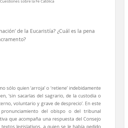
Cuestiones sobre la Fe Católica
ación’ de la Eucaristía? ¿Cuál es la pena
Sacramento?
sólo quien ‘arroja’ o ‘retiene’ indebidamente
n, ‘sin sacarlas del sagrario, de la custodia o
terno, voluntario y grave de desprecio’. En este
pronunciamiento del obispo o del tribunal
icativa que acompaña una respuesta del Consejo
 textos legislativos, a quien se le había pedido