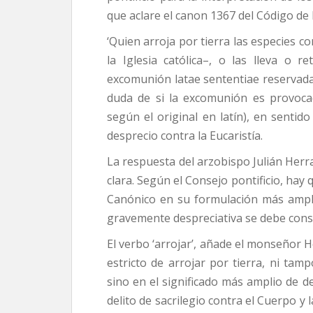
que aclare el canon 1367 del Código de
‘Quien arroja por tierra las especies c
la Iglesia católica–, o las lleva o r
excomunión latae sententiae reservada 
duda de si la excomunión es provocada
según el original en latín), en sentido 
desprecio contra la Eucaristía.
La respuesta del arzobispo Julián Herr
clara. Según el Consejo pontificio, ha
Canónico en su formulación más ampli
gravemente despreciativa se debe consi
El verbo ‘arrojar’, añade el monseñor H
estricto de arrojar por tierra, ni ta
sino en el significado más amplio de d
delito de sacrilegio contra el Cuerpo y 