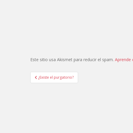
Este sitio usa Akismet para reducir el spam.
Aprende 
Navegación
¿Existe el purgatorio?
de
entradas