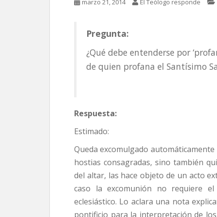
marzo 21, 2014
El Teólogo responde
Pregunta:
¿Qué debe entenderse por ‘profan
de quien profana el Santísimo 
Respuesta:
Estimado:
Queda excomulgado automáticamente no 
hostias consagradas, sino también quie
del altar, las hace objeto de un acto ex
caso la excomunión no requiere el 
eclesiástico. Lo aclara una nota expl
pontificio para la interpretación de los