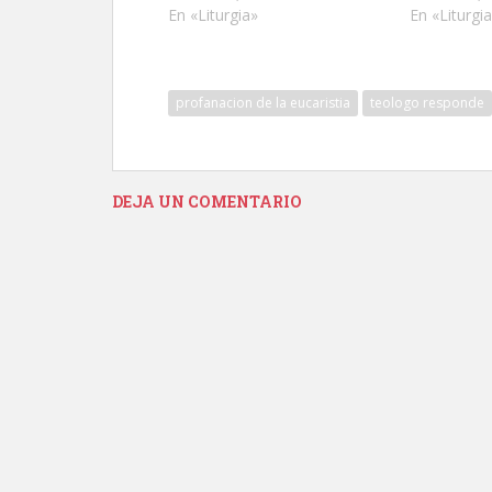
En «Liturgia»
En «Liturgi
profanacion de la eucaristia
teologo responde
DEJA UN COMENTARIO