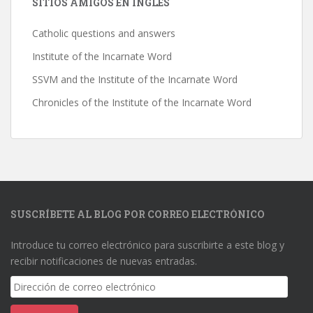
SITIOS AMIGOS EN INGLÉS
Catholic questions and answers
Institute of the Incarnate Word
SSVM and the Institute of the Incarnate Word
Chronicles of the Institute of the Incarnate Word
SUSCRÍBETE AL BLOG POR CORREO ELECTRÓNICO
Introduce tu correo electrónico para suscribirte a este blog y
recibir notificaciones de nuevas entradas.
Dirección
de