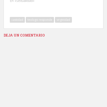
En «Sexualidad»
castidad
teologo responde
virginidad
DEJA UN COMENTARIO