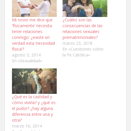
Mi novio me dice que
¿Cuáles son las
‘físicamente’ necesita
consecuencias de las
tener relaciones
relaciones sexuales
conmigo: ¿existe en
prematrimoniales?
verdad esta ‘necesidad
marzo 23, 2018
física’?
En «Cuestiones sobre
agosto 3, 2014
la Fe Católica»
En «Sexualidad»
¿Qué es la castidad y
cómo vivirla? y ¿qué es
el pudor? ¿hay alguna
diferencia entre una y
otra?
marzo 16, 2014