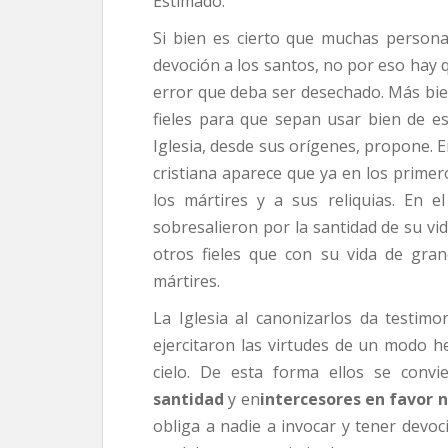
Estimado:
Si bien es cierto que muchas persona
devoción a los santos, no por eso hay q
error que deba ser desechado. Más bie
fieles para que sepan usar bien de e
Iglesia, desde sus orígenes, propone. 
cristiana aparece que ya en los primero
los mártires y a sus reliquias. En e
sobresalieron por la santidad de su vi
otros fieles que con su vida de gra
mártires.
La Iglesia al canonizarlos da testi
ejercitaron las virtudes de un modo h
cielo. De esta forma ellos se conv
santidad
y en
intercesores en favor 
obliga a nadie a invocar y tener devo