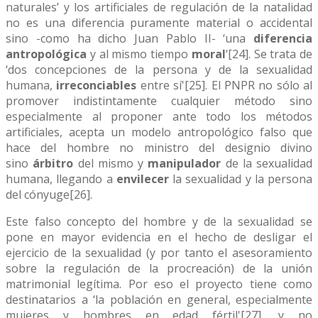
naturales’ y los artificiales de regulación de la natalidad
no es una diferencia puramente material o accidental
sino -como ha dicho Juan Pablo II- ‘una
diferencia
antropológica
y al mismo tiempo
moral
‘[24]. Se trata de
‘dos concepciones de la persona y de la sexualidad
humana,
irreconciables
entre sí'[25]. El PNPR no sólo al
promover indistintamente cualquier método sino
especialmente al proponer ante todo los métodos
artificiales, acepta un modelo antropológico falso que
hace del hombre no ministro del designio divino
sino
árbitro
del mismo y
manipulador
de la sexualidad
humana, llegando a
envilecer
la sexualidad y la persona
del cónyuge[26].
Este falso concepto del hombre y de la sexualidad se
pone en mayor evidencia en el hecho de desligar el
ejercicio de la sexualidad (y por tanto el asesoramiento
sobre la regulación de la procreación) de la unión
matrimonial legítima. Por eso el proyecto tiene como
destinatarios a ‘la población en general, especialmente
mujeres y hombres en edad fértil'[27], y no