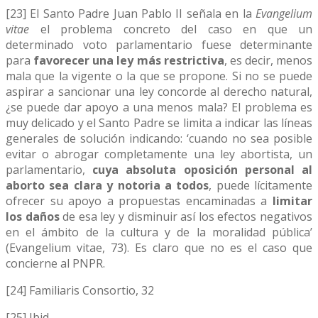
[23] El Santo Padre Juan Pablo II señala en la
Evangelium
vitae
el problema concreto del caso en que un
determinado voto parlamentario fuese determinante
para
favorecer una ley más restrictiva
, es decir, menos
mala que la vigente o la que se propone. Si no se puede
aspirar a sancionar una ley concorde al derecho natural,
¿se puede dar apoyo a una menos mala? El problema es
muy delicado y el Santo Padre se limita a indicar las líneas
generales de solución indicando: ‘cuando no sea posible
evitar o abrogar completamente una ley abortista, un
parlamentario,
cuya absoluta oposición personal al
aborto sea clara y notoria a todos
, puede lícitamente
ofrecer su apoyo a propuestas encaminadas a
limitar
los daños
de esa ley y disminuir así los efectos negativos
en el ámbito de la cultura y de la moralidad pública’
(Evangelium vitae, 73). Es claro que no es el caso que
concierne al PNPR.
[24] Familiaris Consortio, 32
[25] Ibid.