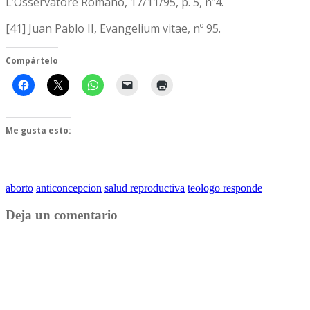
L’Osservatore Romano, 17/11/95, p. 5, nº4.
[41] Juan Pablo II, Evangelium vitae, nº 95.
Compártelo
Me gusta esto:
aborto
anticoncepcion
salud reproductiva
teologo responde
Deja un comentario