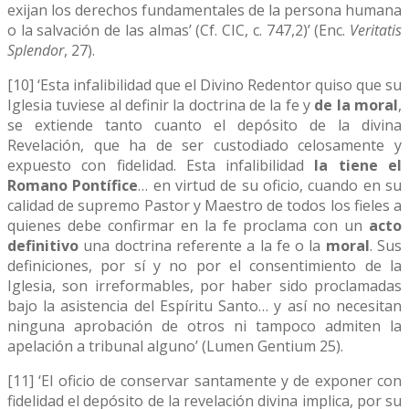
exijan los derechos fundamenta­les de la persona humana
o la salvación de las almas’ (Cf. CIC, c. 747,2)’ (Enc.
Veritatis
Splendor
, 27).
[10] ‘Esta infalibilidad que el Divino Redentor quiso que su
Iglesia tuviese al definir la doctrina de la fe y
de la moral
,
se extiende tanto cuanto el depósito de la divina
Revelación, que ha de ser custodiado celosamente y
expuesto con fidelidad. Esta infalibilidad
la tiene el
Romano Pontífice
… en virtud de su oficio, cuando en su
calidad de supremo Pastor y Maestro de todos los fieles a
quienes debe confirmar en la fe proclama con un
acto
definitivo
una doctrina referente a la fe o la
moral
. Sus
definiciones, por sí y no por el consentimiento de la
Iglesia, son irreformables, por haber sido proclamadas
bajo la asistencia del Espíritu Santo… y así no necesitan
ninguna aprobación de otros ni tampoco admiten la
apelación a tribunal alguno’ (Lumen Gentium 25).
[11] ‘El oficio de conservar santamente y de exponer con
fidelidad el depósito de la revelación divina implica, por su