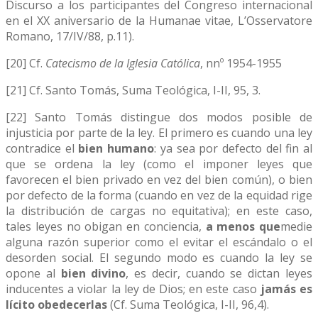
Discurso a los participantes del Congreso internacional
en el XX aniversario de la Humanae vitae, L’Osservatore
Romano, 17/IV/88, p.11).
[20] Cf.
Catecismo de la Iglesia Católica
, nnº 1954-1955
[21] Cf. Santo Tomás, Suma Teológica, I-II, 95, 3.
[22] Santo Tomás distingue dos modos posible de
injusticia por parte de la ley. El primero es cuando una ley
contradice el
bien humano
: ya sea por defecto del fin al
que se ordena la ley (como el imponer leyes que
favorecen el bien privado en vez del bien común), o bien
por defecto de la forma (cuando en vez de la equidad rige
la distribución de cargas no equitativa); en este caso,
tales leyes no obigan en conciencia,
a menos que
medie
alguna razón superior como el evitar el escándalo o el
desorden social. El segundo modo es cuando la ley se
opone al
bien divino
, es decir, cuando se dictan leyes
inducentes a violar la ley de Dios; en este caso
jamás es
lícito obedecerlas
(Cf. Suma Teológica, I-II, 96,4).