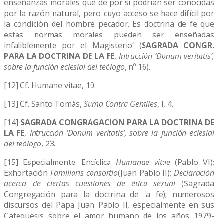
enseñanzas morales que de por sí podrían ser conocidas
por la razón natural, pero cuyo acceso se hace difícil por
la condición del hombre pecador. Es doctrina de fe que
estas normas morales pueden ser enseñadas
infaliblemente por el Magisterio’ (
SAGRADA CONGR.
PARA LA DOCTRINA DE LA FE
,
Intrucción ‘Donum veritatis’,
sobre la función eclesial del teólogo
, nº 16).
[12] Cf. Humane vitae, 10.
[13] Cf. Santo Tomás,
Suma Contra Gentiles
, I, 4.
[14]
SAGRADA CONGRAGACION PARA LA DOCTRINA DE
LA FE
,
Intrucción ‘Donum veritatis’, sobre la función eclesial
del teólogo
, 23.
[15] Especialmente: Encíclica
Humanae vitae
(Pablo VI);
Exhortación
Familiaris consortio
(Juan Pablo II);
Declaración
acerca de ciertas cuestiones de ética sexual
(Sagrada
Congregación para la doctrina de la fe); numerosos
discursos del Papa Juan Pablo II, especialmente en sus
Catequesis sobre el amor humano de los años 1979-