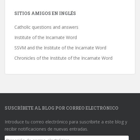
SITIOS AMIGOS EN INGLÉS
Catholic questions and answers
Institute of the Incarnate Word
SSVM and the Institute of the Incarnate Word
Chronicles of the Institute of the Incarnate Word
SUSCRÍBETE AL BLOG POR CORREO ELECTRÓNICO
Introduce tu correo electrónico para suscribirte a este blog y
recibir notificaciones de nuevas entradas.
Dirección