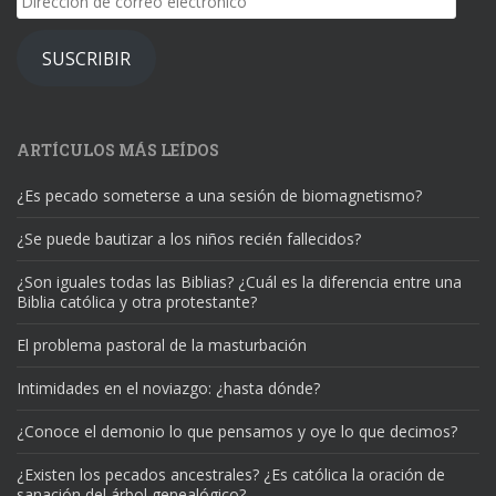
de
correo
SUSCRIBIR
electrónico
ARTÍCULOS MÁS LEÍDOS
¿Es pecado someterse a una sesión de biomagnetismo?
¿Se puede bautizar a los niños recién fallecidos?
¿Son iguales todas las Biblias? ¿Cuál es la diferencia entre una
Biblia católica y otra protestante?
El problema pastoral de la masturbación
Intimidades en el noviazgo: ¿hasta dónde?
¿Conoce el demonio lo que pensamos y oye lo que decimos?
¿Existen los pecados ancestrales? ¿Es católica la oración de
sanación del árbol genealógico?