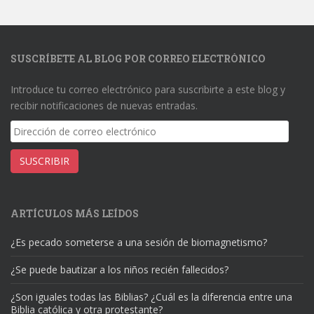
SUSCRÍBETE AL BLOG POR CORREO ELECTRÓNICO
Introduce tu correo electrónico para suscribirte a este blog y
recibir notificaciones de nuevas entradas.
Dirección
de
correo
SUSCRIBIR
electrónico
ARTÍCULOS MÁS LEÍDOS
¿Es pecado someterse a una sesión de biomagnetismo?
¿Se puede bautizar a los niños recién fallecidos?
¿Son iguales todas las Biblias? ¿Cuál es la diferencia entre una
Biblia católica y otra protestante?