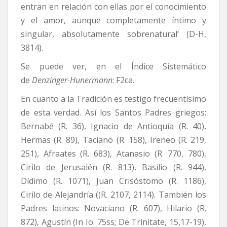
entran en relación con ellas por el conocimiento
y el amor, aunque completamente íntimo y
singular, absolutamente sobrenatural’ (D-H,
3814).
Se puede ver, en el Índice Sistemático
de
Denzinger-Hunermann
: F2ca.
En cuanto a la Tradición es testigo frecuentísimo
de esta verdad. Así los Santos Padres griegos:
Bernabé (R. 36), Ignacio de Antioquía (R. 40),
Hermas (R. 89), Taciano (R. 158), Ireneo (R. 219,
251), Afraates (R. 683), Atanasio (R. 770, 780),
Cirilo de Jerusalén (R. 813), Basilio (R. 944),
Dídimo (R. 1071), Juan Crisóstomo (R. 1186),
Cirilo de Alejandría ((R. 2107, 2114). También los
Padres latinos: Novaciano (R. 607), Hilario (R.
872), Agustín (In Io. 75ss; De Trinitate, 15,17-19),