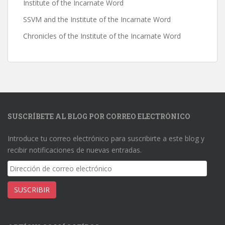
Institute of the Incarnate Word
SSVM and the Institute of the Incarnate Word
Chronicles of the Institute of the Incarnate Word
SUSCRÍBETE AL BLOG POR CORREO ELECTRÓNICO
Introduce tu correo electrónico para suscribirte a este blog y
recibir notificaciones de nuevas entradas.
Dirección
de
correo
SUSCRIBIR
electrónico