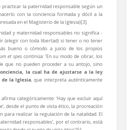
 practicar la paternidad responsable según un
hacerlo con la conciencia formada y dócil a la
resada en el Magisterio de la Iglesia)[3].
idad y maternidad responsables no significa -
r (elegir con toda libertad) si tener o no tener
más bueno o cómodo a juicio de los propios
um et spes
continúa: ‘En su modo de obrar, los
 de que no pueden proceder a su antojo, sino
onciencia, la cual ha de ajustarse a la ley
 de la Iglesia
, que interpreta auténticamente
 afirma categóricamente: ‘Hay que excluir aquí
’, desde el punto de vista ético, la procreación
 para realizar la regulación de la natalidad. El
ternidad responsables’, por el contrario, está
nesta desde el punto de vista ético'[5].