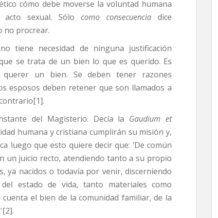
a ético cómo debe moverse la voluntad humana
l acto sexual. Sólo
como consecuencia
dice
o no procrear.
no tiene necesidad de ninguna justificación
que se trata de un bien lo que es querido. Es
 no querer un bien. Se deben tener razones
Los esposos deben retener que son llamados a
contrario[1].
nstante del Magisterio. Decía la
Gaudium et
idad humana y cristiana cumplirán su misión y,
lica luego que esto quiere decir que: ‘De común
 un juicio recto, atendiendo tanto a su propio
s, ya nacidos o todavía por venir, discerniendo
 del estado de vida, tanto materiales como
n cuenta el bien de la comunidad familiar, de la
[2].