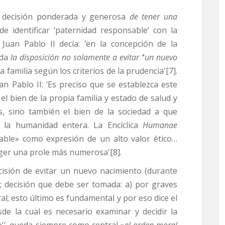
a decisión ponderada y generosa
de tener una
e identificar ‘paternidad responsable’ con la
a. Juan Pablo II decía: ‘en la concepción de la
ida
la disposición no solamente a evitar ‘
‘
un nuevo
a familia según los criterios de la prudencia'[7].
n Pablo II: ‘Es preciso que se establezca este
el bien de la propia familia y estado de salud y
s, sino también el bien de la sociedad a que
e la humanidad entera. La Encíclica
Humanae
able» como expresión de un alto valor ético…
oger una prole más numerosa'[8].
isión de evitar un nuevo nacimiento (durante
; decisión que debe ser tomada: a) por graves
ral; esto último es fundamental y por eso dice el
sde la cual es necesario examinar y decidir la