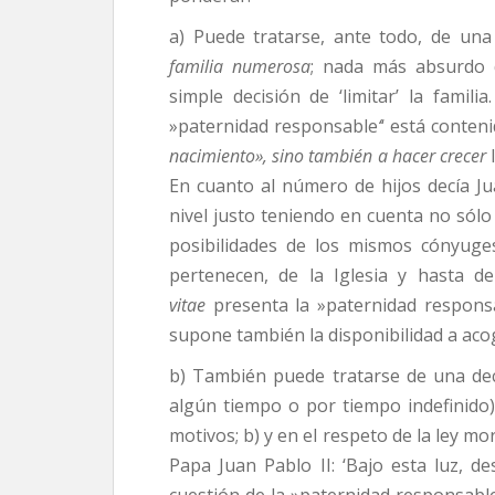
a) Puede tratarse, ante todo, de un
familia numerosa
; nada más absurdo d
simple decisión de ‘limitar’ la famili
»paternidad responsable
‘
‘ está conten
nacimiento», sino también a hacer crecer
l
En cuanto al número de hijos decía Jua
nivel justo teniendo en cuenta no sólo 
posibilidades de los mismos cónyuge
pertenecen, de la Iglesia y hasta d
vitae
presenta la »paternidad respons
supone también la disponibilidad a ac
b) También puede tratarse de una dec
algún tiempo o por tiempo indefinido)
motivos; b) y en el respeto de la ley mo
Papa Juan Pablo II: ‘Bajo esta luz, de