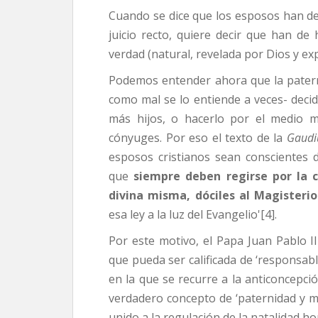
Cuando se dice que los esposos han de
juicio recto, quiere decir que han de 
verdad (natural, revelada por Dios y exp
Podemos entender ahora que la patern
como mal se lo entiende a veces- decidi
más hijos, o hacerlo por el medio 
cónyuges. Por eso el texto de la
Gaudi
esposos cristianos sean conscientes
que
siempre
deben regirse por la c
divina misma, dóciles al Magisterio
esa ley a la luz del Evangelio'[4].
Por este motivo, el Papa Juan Pablo II
que pueda ser calificada de ‘responsable
en la que se recurre a la anticoncepción
verdadero concepto de ‘paternidad y ma
unido a la regulación de la natalidad ho